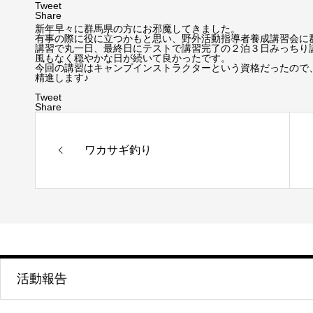
Tweet
Share
新年早々に群馬県の方にお邪魔してきました。
有事の際に役に立つかもと思い、野外活動指導者養成講習会に
講習で丸一日、最終日にテストで講習完了の２泊３日みっちり
風もなく穏やかな日が続いて良かったです。
今回の講習はキャンプインストラクターという資格だったので
精進します♪
Tweet
Share
ワカサギ釣り
活動報告