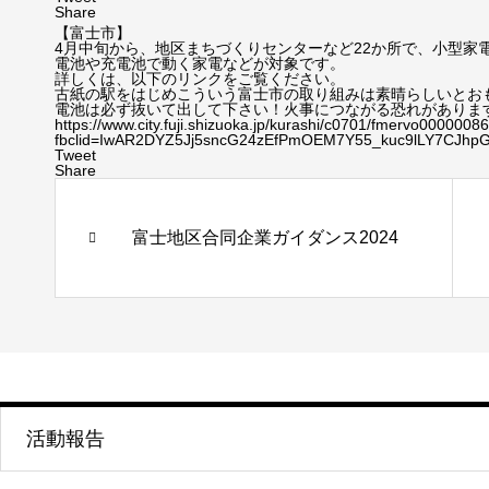
Share
【富士市】
4月中旬から、地区まちづくりセンターなど22か所で、小型家
電池や充電池で動く家電などが対象です。
詳しくは、以下のリンクをご覧ください。
古紙の駅をはじめこういう富士市の取り組みは素晴らしいとお
電池は必ず抜いて出して下さい！火事につながる恐れがありま
https://www.city.fuji.shizuoka.jp/kurashi/c0701/fmervo0000008
fbclid=IwAR2DYZ5Jj5sncG24zEfPmOEM7Y55_kuc9lLY7CJhp
Tweet
Share
富士地区合同企業ガイダンス2024
活動報告