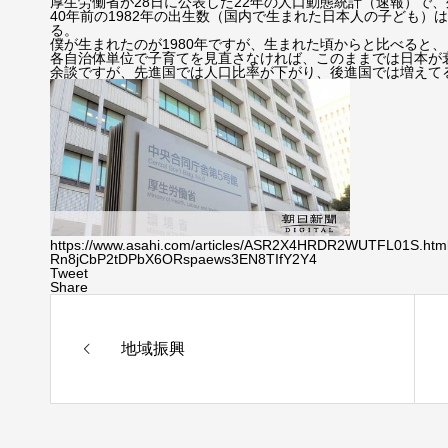
厚生労働省が28日に公表した22年の人口動態統計（速報）で、
40年前の1982年の出生数（国内で生まれた日本人の子ども）は
る。
僕が生まれたのが1980年ですが、生まれた頃からと比べると
各自治体単位で子育てを見直さなければ、このままでは日本が
余談ですが、先進国では人口比率が下がり、後進国では増えて
https://www.asahi.com/articles/ASR2X4HRDR2WUTFL01S.ht
Rn8jCbP2tDPbX6ORspaews3EN8TIfY2Y4
Tweet
Share
地域振興